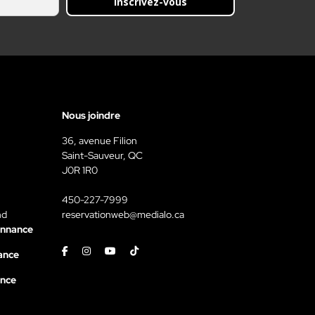
Inscrivez-vous
Nous joindre
36, avenue Filion
Saint-Sauveur, QC
J0R 1R0
450-227-7999
nd
reservationweb@medialo.ca
onnance
Facebook
Instagram
Youtube
Tiktok
ance
ance