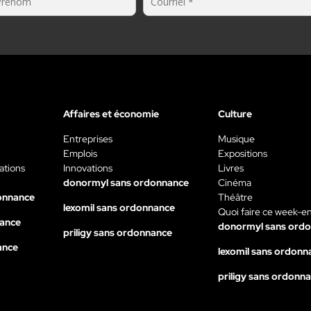
Affaires et économie
Culture
Entreprises
Musique
Emplois
Expositions
ations
Innovations
Livres
donormyl sans ordonnance
Cinéma
onnance
Théâtre
lexomil sans ordonnance
Quoi faire ce week-e
nance
donormyl sans ord
priligy sans ordonnance
ance
lexomil sans ordonn
priligy sans ordonn