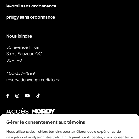
lexomil sans ordonnance
priligy sans ordonnance
Nous joindre
36, avenue Filion
Saint-Sauveur, QC
J0R 1R0
450-227-7999
reservationweb@medialo.ca
Facebook
Instagram
Youtube
Tiktok
Contact
Gérer le consentement aux témoins
Nous utilisons des fichiers témoins pour améliorer votre expérience de
Kit média
navigation et analyser notre trafic. En cliquant sur Accepter, vous consentez à
Politique de témoins