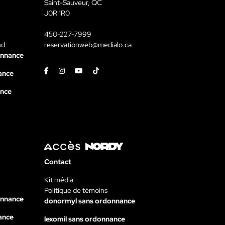
Saint-Sauveur, QC
J0R 1R0
450-227-7999
nd
reservationweb@medialo.ca
onnance
Facebook
Instagram
Youtube
Tiktok
ance
ance
Contact
Kit média
Politique de témoins
onnance
donormyl sans ordonnance
ance
lexomil sans ordonnance