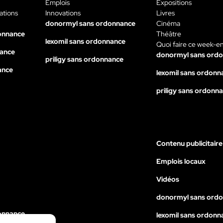
Emplois
Expositions
ations
Innovations
Livres
donormyl sans ordonnance
Cinéma
onnance
Théâtre
lexomil sans ordonnance
Quoi faire ce week-e
nance
donormyl sans ord
priligy sans ordonnance
ance
lexomil sans ordonn
priligy sans ordonn
Contenu publicitaire
Emplois locaux
Vidéos
donormyl sans ord
onnance
lexomil sans ordonn