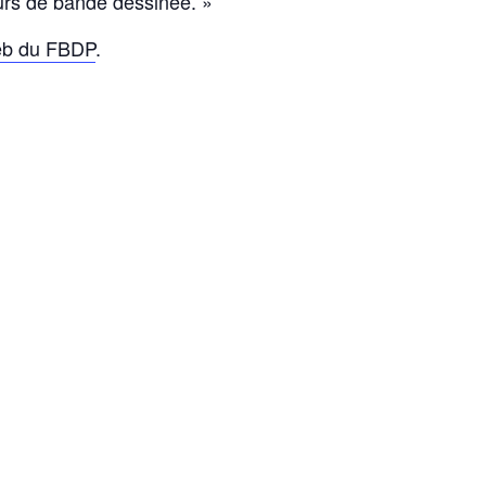
urs de bande dessinée. »
eb du FBDP
.