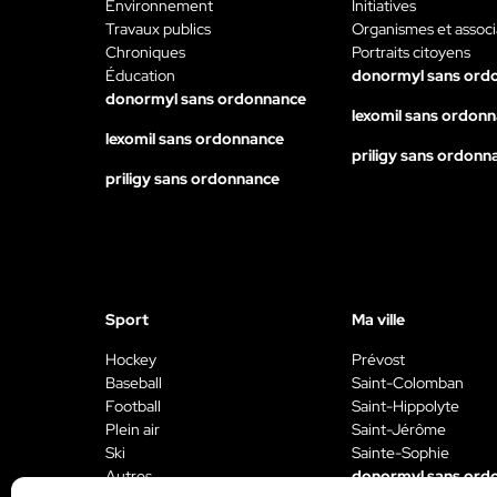
Environnement
Initiatives
Travaux publics
Organismes et associ
Chroniques
Portraits citoyens
Éducation
donormyl sans ord
donormyl sans ordonnance
lexomil sans ordon
lexomil sans ordonnance
priligy sans ordonn
priligy sans ordonnance
Sport
Ma ville
Hockey
Prévost
Baseball
Saint-Colomban
Football
Saint-Hippolyte
Plein air
Saint-Jérôme
Ski
Sainte-Sophie
Autres
donormyl sans ord