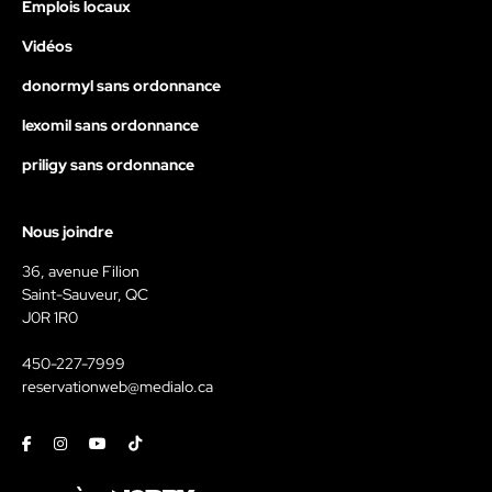
Emplois locaux
Vidéos
donormyl sans ordonnance
lexomil sans ordonnance
priligy sans ordonnance
Nous joindre
36, avenue Filion
Saint-Sauveur, QC
J0R 1R0
450-227-7999
reservationweb@medialo.ca
Facebook
Instagram
Youtube
Tiktok