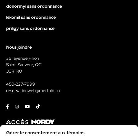
donormyl sans ordonnance
lexomil sans ordonnance
priligy sans ordonnance
Nous joindre
36, avenue Filion
Saint-Sauveur, QC
J0R 1R0
450-227-7999
reservationweb@medialo.ca
Facebook
Instagram
Youtube
Tiktok
Contact
Gérer le consentement aux témoins