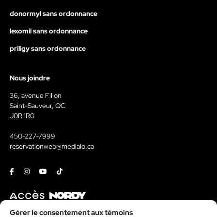
donormyl sans ordonnance
lexomil sans ordonnance
priligy sans ordonnance
Nous joindre
36, avenue Filion
Saint-Sauveur, QC
J0R 1R0
450-227-7999
reservationweb@medialo.ca
Facebook
Instagram
Youtube
Tiktok
Contact
Gérer le consentement aux témoins