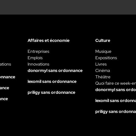
Affaires et économie
Culture
Entreprises
Musique
Emplois
Expositions
ations
Innovations
Livres
donormyl sans ordonnance
Cinéma
onnance
Théâtre
lexomil sans ordonnance
Quoi faire ce week-e
nance
donormyl sans ord
priligy sans ordonnance
ance
lexomil sans ordonn
priligy sans ordonn