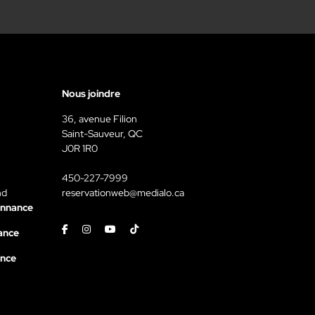
Nous joindre
36, avenue Filion
Saint-Sauveur, QC
J0R 1R0
450-227-7999
nd
reservationweb@medialo.ca
onnance
Facebook
Instagram
Youtube
Tiktok
ance
ance