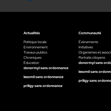
Actualités
Communauté
Politique locale
Évènements
Environnement
Initiatives
Travaux publics
Organismes et associ
Chroniques
Portraits citoyens
Éducation
donormyl sans ord
donormyl sans ordonnance
lexomil sans ordon
lexomil sans ordonnance
priligy sans ordonn
priligy sans ordonnance