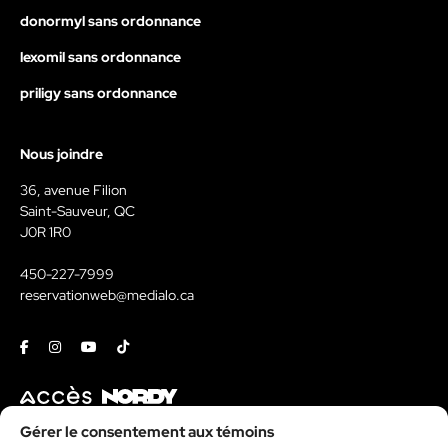
donormyl sans ordonnance
lexomil sans ordonnance
priligy sans ordonnance
Nous joindre
36, avenue Filion
Saint-Sauveur, QC
J0R 1R0
450-227-7999
reservationweb@medialo.ca
Facebook
Instagram
Youtube
Tiktok
Contact
Gérer le consentement aux témoins