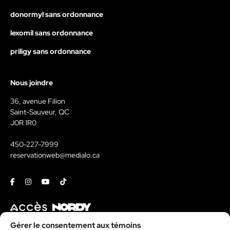
donormyl sans ordonnance
lexomil sans ordonnance
priligy sans ordonnance
Nous joindre
36, avenue Filion
Saint-Sauveur, QC
J0R 1R0
450-227-7999
reservationweb@medialo.ca
Facebook
Instagram
Youtube
Tiktok
Contact
Gérer le consentement aux témoins