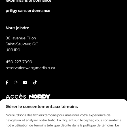
lexomil sans ordonnance
priligy sans ordonnance
Nous joindre
36, avenue Filion
Saint-Sauveur, QC
J0R 1R0
450-227-7999
reservationweb@medialo.ca
Facebook
Instagram
Youtube
Tiktok
Contact
Gérer le consentement aux témoins
Nous utilisons des fichiers témoins pour améliorer votre expérience de
Kit média
navigation et analyser notre trafic. En cliquant sur Accepter, vous consentez à
Politique de témoins
notre utilisation de témoins telle que décrite dans la politique de témoins. Le