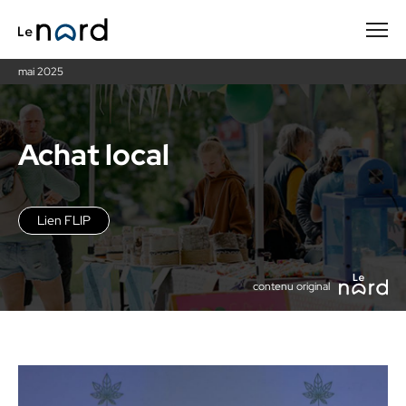
Passer
au
contenu
mai 2025
principal
Achat local
Lien FLIP
contenu original