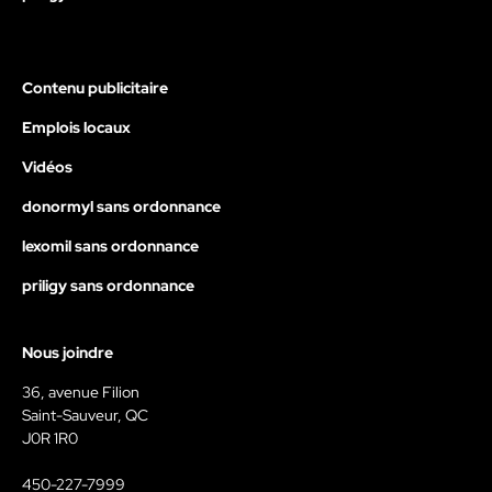
Contenu publicitaire
Emplois locaux
Vidéos
donormyl sans ordonnance
lexomil sans ordonnance
priligy sans ordonnance
Nous joindre
36, avenue Filion
Saint-Sauveur, QC
J0R 1R0
450-227-7999