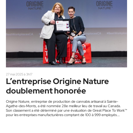
27 mai 2025 à 3h17
L’entreprise Origine Nature
doublement honorée
Origine Nature, entreprise de production de cannabis artisanal à Sainte-
Agathe-des-Monts, a été nommée 28e meilleur lieu de travail au Canada.
Son classement a été déterminé par une évaluation de Great Place To Work™
pour les entreprises manufacturières comptant de 100 à 999 employés.
Selon les résultats de l’évaluation, 95 % des employés de l’entreprise ont
indiqué qu’il s’agissait d’un excellent lieu pour travailler. Origine Nature
compte désormais 104 employés. Dominique Laverdure, vice-présidente aux
ventes et…