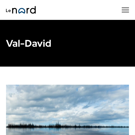
Passer
au
contenu
principal
Val-David