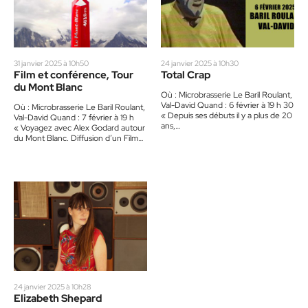
31 janvier 2025 à 10h50
24 janvier 2025 à 10h30
Film et conférence, Tour
Total Crap
du Mont Blanc
Où : Microbrasserie Le Baril Roulant,
Val-David Quand : 6 février à 19 h 30
Où : Microbrasserie Le Baril Roulant,
« Depuis ses débuts il y a plus de 20
Val-David Quand : 7 février à 19 h
ans,…
« Voyagez avec Alex Godard autour
du Mont Blanc. Diffusion d’un Film…
24 janvier 2025 à 10h28
Elizabeth Shepard