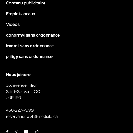
Contenu publicitaire
Emplois locaux
Vidéos
donormyl sans ordonnance
lexomil sans ordonnance
priligy sans ordonnance
Nous joindre
36, avenue Filion
Saint-Sauveur, QC
J0R 1R0
450-227-7999
reservationweb@medialo.ca
Facebook
Instagram
Youtube
Tiktok