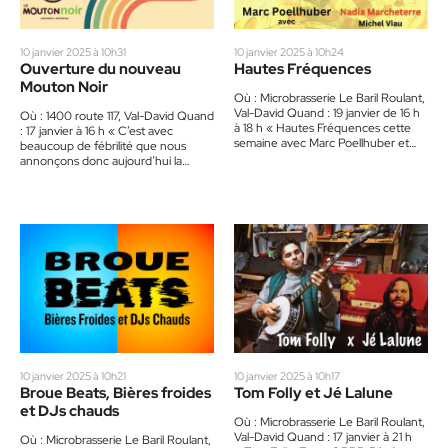
10 janvier 2025 à 10h31
10 janvier 2025 à 10h24
Ouverture du nouveau
Hautes Fréquences
Mouton Noir
Où : Microbrasserie Le Baril Roulant,
Val-David Quand : 19 janvier de 16 h
Où : 1400 route 117, Val-David Quand
à 18 h « Hautes Fréquences cette
: 17 janvier à 16 h « C’est avec
semaine avec Marc Poellhuber et…
beaucoup de fébrilité que nous
annonçons donc aujourd’hui la
réouverture…
10 janvier 2025 à 10h21
10 janvier 2025 à 10h17
Broue Beats, Bières froides
Tom Folly et Jé Lalune
et DJs chauds
Où : Microbrasserie Le Baril Roulant,
Val-David Quand : 17 janvier à 21 h
Où : Microbrasserie Le Baril Roulant,