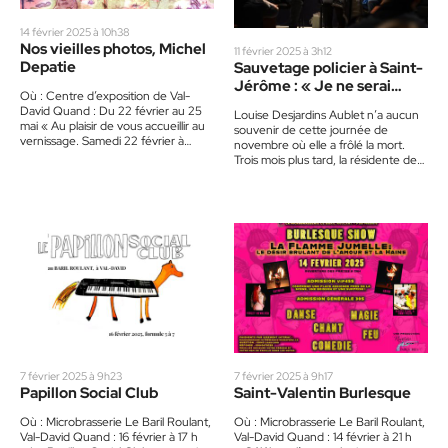
14 février 2025 à 10h38
Nos vieilles photos, Michel
11 février 2025 à 3h12
Depatie
Sauvetage policier à Saint-
Jérôme : « Je ne serai
Où : Centre d’exposition de Val-
jamais assez
David Quand : Du 22 février au 25
Louise Desjardins Aublet n’a aucun
reconnaissante »
mai « Au plaisir de vous accueillir au
souvenir de cette journée de
vernissage. Samedi 22 février à…
novembre où elle a frôlé la mort.
Trois mois plus tard, la résidente de
Val-David…
7 février 2025 à 9h23
7 février 2025 à 9h17
Papillon Social Club
Saint-Valentin Burlesque
Où : Microbrasserie Le Baril Roulant,
Où : Microbrasserie Le Baril Roulant,
Val-David Quand : 16 février à 17 h
Val-David Quand : 14 février à 21 h