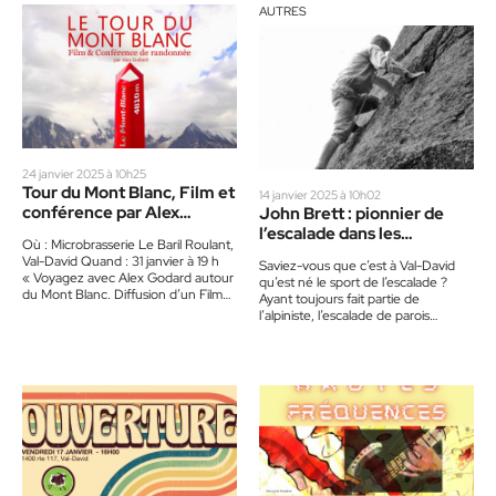
AUTRES
24 janvier 2025 à 10h25
Tour du Mont Blanc, Film et
14 janvier 2025 à 10h02
conférence par Alex
John Brett : pionnier de
Godard
l’escalade dans les
Où : Microbrasserie Le Baril Roulant,
Laurentides
Val-David Quand : 31 janvier à 19 h
Saviez-vous que c’est à Val-David
« Voyagez avec Alex Godard autour
qu’est né le sport de l’escalade ?
du Mont Blanc. Diffusion d’un Film…
Ayant toujours fait partie de
l’alpiniste, l’escalade de parois
rocheuses devient une activité en…