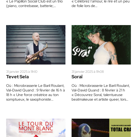
« Le Papillon Social Club est un trio
« Célébrez l’amour, le rire et un peu
(piano, contrebasse, batterie;
de folie lors de…
Cassandre,…
31 janvier 2025 à 11h10
31 janvier 2025 à 11h08
Tevet Sela
Soraï
Où : Microbrasserie Le Baril Roulant,
Où : Microbrasserie Le Baril Roulant,
Val-David Quand : 9 février de 16 h à
Val-David Quand : 8 février à 21 h
18 h « Une force créatrice au ton
« Découvrez Soraï, talentueuse
somptueux, le saxophoniste…
beatmakeuse et artiste queer, lors
d’un spectacle pimenté…