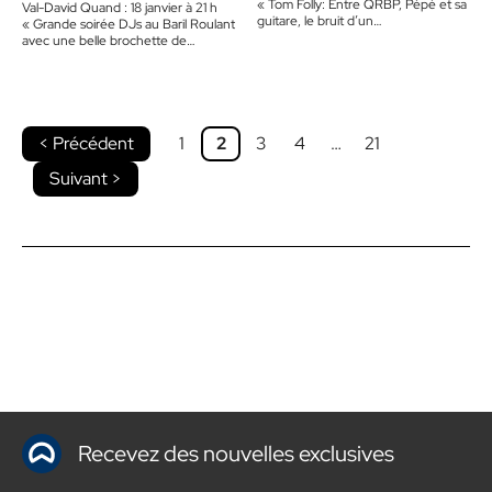
« Tom Folly: Entre QRBP, Pépé et sa
Val-David Quand : 18 janvier à 21 h
guitare, le bruit d’un…
« Grande soirée DJs au Baril Roulant
avec une belle brochette de…
< Précédent
1
2
3
4
…
21
Suivant >
Recevez des nouvelles exclusives