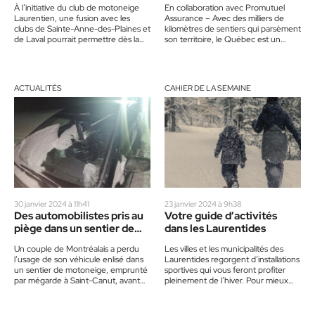
À l’initiative du club de motoneige
En collaboration avec Promutuel
Laurentien, une fusion avec les
Assurance – Avec des milliers de
clubs de Sainte-Anne-des-Plaines et
kilomètres de sentiers qui parsèment
de Laval pourrait permettre dès la
son territoire, le Québec est un
saison 2025-2026 la pérennité…
endroit rêvé pour pratiquer…
ACTUALITÉS
CAHIER DE LA SEMAINE
30 janvier 2024 à 11h41
23 janvier 2024 à 9h38
Des automobilistes pris au
Votre guide d’activités
piège dans un sentier de
dans les Laurentides
motoneige
Un couple de Montréalais a perdu
Les villes et les municipalités des
l’usage de son véhicule enlisé dans
Laurentides regorgent d’installations
un sentier de motoneige, emprunté
sportives qui vous feront profiter
par mégarde à Saint-Canut, avant
pleinement de l’hiver. Pour mieux
de voir la…
vous y retrouver, voici un petit…