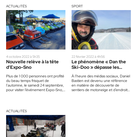
ACTUALITÉS
SPORT
4 octobre 2022 à 5h35
22 février 2022 à 4h56
Nouvelle relève à la tête
Le phénomène « Dan the
d’Expo-Sno
Ski-Doo » dépasse les
sentiers québécois
Plus de 1 000 personnes ont profité
À l’heure des médias sociaux, Daniel
du beau temps frisquet de
Bastien est devenu une référence
l’automne, le samedi 24 septembre,
en matière de découverte de
pour visiter l’événement Expo-Sno,
sentiers de motoneige et d’endroits
à Saint-Jérôme, pavant la…
naturels à visiter, tout en…
ACTUALITÉS