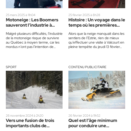
25 mars 2025 à 11h04
25 février 2025 à 8h28
Motoneige : Les Boomers
Histoire : Un voyage dans le
sauveront l’industrie à
temps où les premières
court terme
motoneiges ont été
Malgré plusieurs difficultés, l’industrie
Alors que la neige manquait dans les
assemblées
de la motoneige risque de survivre
sentiers de l’Estrie, rien de mieux
au Québec à moyen terme, car les
qu’effectuer une visite à Valcourt en
mordus n’ont pas l’intention de
pleine tempête du jeudi 13 février…
rendre les armes…
SPORT
CONTENU PUBLICITAIRE
26 novembre 2024 à 2h20
26 février 2024 à 11h52
Vers une fusion de trois
Quel est l’âge minimum
importants clubs de
pour conduire une
motoneige
motoneige?