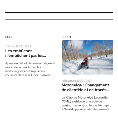
SPORT
SPORT
1 février 2022 à 7h39
Les embûches
n’empêchent pas les
motoneigistes de savourer
Après un début de saison mitigée en
la saison
raison de la pandémie, les
motoneigistes ont repris des
couleurs depuis le lundi 31 janvier
dernier, en pouvant…
1 décembre 2020 à 7h37
Motoneige : Changement
de clientèle et de tracés
fédérés pour amorcer la
Le Club de Motoneige Laurentien
saison hivernale
(CML) a élaboré une voie de
contournement du lac de l’Achigan,
à Saint-Hippolyte, afin de permettre
aux adeptes de joindre…