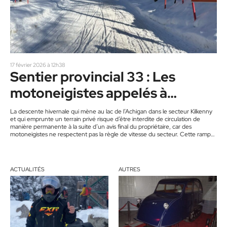
17 février 2026 à 12h38
Sentier provincial 33 : Les
motoneigistes appelés à
ralentir des maintenant au Lac
La descente hivernale qui mène au lac de l’Achigan dans le secteur Kilkenny
et qui emprunte un terrain privé risque d’être interdite de circulation de
de l’Achigan
manière permanente à la suite d’un avis final du propriétaire, car des
motoneigistes ne respectent pas la règle de vitesse du secteur. Cette rampe
d’accès au plan d’eau est fréquentée par plusieurs enfants des environs, qui
empruntent le sentier pour se rendre jouer à une patinoire extérieure privée
aménagée sur…
ACTUALITÉS
AUTRES