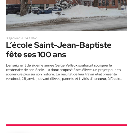
30 janvier 2024 à 11h29
L’école Saint-Jean-Baptiste
fête ses 100 ans
L’enseignant de sixième année Serge Veilleux souhaitait souligner le
centenaire de son école. Il a donc proposé à ses élèves un projet pour en
apprendre plus sur son histoire. Le résultat de leur travail était présenté
vendredi, 26 janvier, devant élèves, parents et invités d’honneur, à l’école
primaire Saint-Jean-Baptiste de Saint-Jérôme. Reportage. Des élèves nous
accueillent à l’entrée et nous dirigent vers le gymnase. Là, M. Veilleux guide
ses élèves, qui nous assignent nos places.…