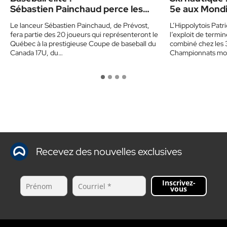
Sébastien Painchaud perce les
5e aux Mondi
rangs d’Équipe Québec 17U
Le lanceur Sébastien Painchaud, de Prévost,
L’Hippolytois Patr
fera partie des 20 joueurs qui représenteront le
l’exploit de termi
Québec à la prestigieuse Coupe de baseball du
combiné chez les 3
Canada 17U, du…
Championnats mo
Recevez des nouvelles exclusives
Inscrivez-
vous