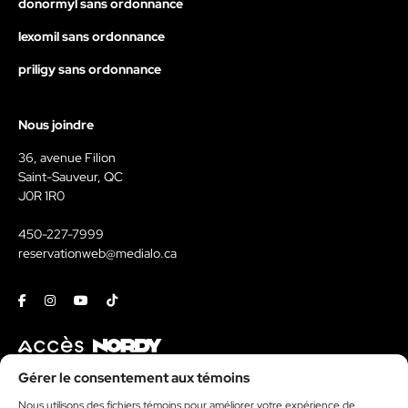
donormyl sans ordonnance
lexomil sans ordonnance
priligy sans ordonnance
Nous joindre
36, avenue Filion
Saint-Sauveur, QC
J0R 1R0
450-227-7999
reservationweb@medialo.ca
Facebook
Instagram
Youtube
Tiktok
Contact
Gérer le consentement aux témoins
Nous utilisons des fichiers témoins pour améliorer votre expérience de
Kit média