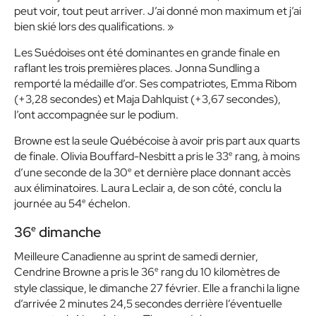
peut voir, tout peut arriver. J’ai donné mon maximum et j’ai
bien skié lors des qualifications. »
Les Suédoises ont été dominantes en grande finale en
raflant les trois premières places. Jonna Sundling a
remporté la médaille d’or. Ses compatriotes, Emma Ribom
(+3,28 secondes) et Maja Dahlquist (+3,67 secondes),
l’ont accompagnée sur le podium.
Browne est la seule Québécoise à avoir pris part aux quarts
e
de finale. Olivia Bouffard-Nesbitt a pris le 33
rang, à moins
e
d’une seconde de la 30
et dernière place donnant accès
aux éliminatoires. Laura Leclair a, de son côté, conclu la
e
journée au 54
échelon.
36
dimanche
e
Meilleure Canadienne au sprint de samedi dernier,
e
Cendrine Browne a pris le 36
rang du 10 kilomètres de
style classique, le dimanche 27 février. Elle a franchi la ligne
d’arrivée 2 minutes 24,5 secondes derrière l’éventuelle