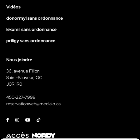
Vidéos
donormyl sans ordonnance
lexomil sans ordonnance
priligy sans ordonnance
Nous joindre
36, avenue Filion
Saint-Sauveur, QC
J0R 1R0
450-227-7999
reservationweb@medialo.ca
Facebook
Instagram
Youtube
Tiktok