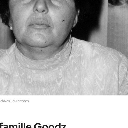
rchives Laurentides
 famille Goodz