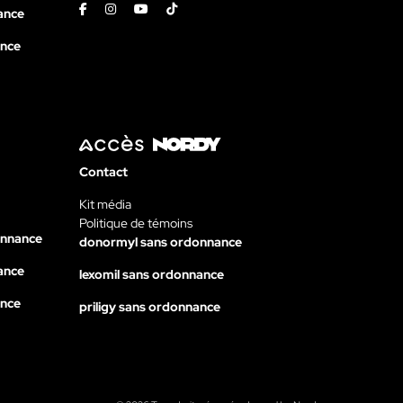
Facebook
Instagram
Youtube
Tiktok
ance
ance
Contact
Kit média
Politique de témoins
onnance
donormyl sans ordonnance
ance
lexomil sans ordonnance
ance
priligy sans ordonnance