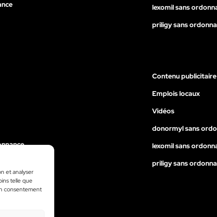
ance
lexomil sans ordonn
priligy sans ordonn
Contenu publicitaire
Emplois locaux
Vidéos
donormyl sans ord
onnance
lexomil sans ordonn
nance
priligy sans ordonn
on et analyser
ance
oins telle que
 son consentement