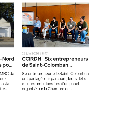
23 juin 2026 à 11h17
u-Nord
CCIRDN : Six entrepreneurs
s pour
de Saint-Colomban
partagent leur parcours
la MRC de
Six entrepreneurs de Saint-Colomban
reux
ont partagé leur parcours, leurs défis
ans la
et leurs ambitions lors d’un panel
tre
organisé par la Chambre de
commerce et d’industrie de…