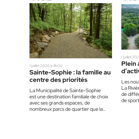
1 juillet 2
Plein 
1 juillet 2026 à 4h00
d’acti
Sainte-Sophie : la famille au
centre des priorités
Les nou
La Rivie
La Municipalité de Sainte-Sophie
de diffé
est une destination familiale de choix
de sport
avec ses grands espaces, de
nombreux parcs de quartier que la
Municipalité a aménagés dans
différents…