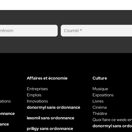
Affaires et économie
Culture
Entreprises
Musique
Emplois
Expositions
ations
Innovations
Livres
donormyl sans ordonnance
Cinéma
onnance
Théâtre
lexomil sans ordonnance
Quoi faire ce week-e
nance
donormyl sans ord
priligy sans ordonnance