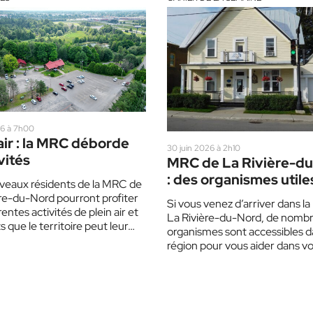
026 à 7h00
air : la MRC déborde
30 juin 2026 à 2h10
vités
MRC de La Rivière-d
: des organismes utile
veaux résidents de la MRC de
bien s’installer
̀re-du-Nord pourront profiter
Si vous venez d’arriver dans 
rentes activités de plein air et
La Rivière-du-Nord, de nomb
s que le territoire peut leur…
organismes sont accessibles d
région pour vous aider dans vo
quotidien. Que ce…