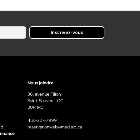
Inscrivez-vous
Nous joindre
36, avenue Filion
Saint-Sauveur, QC
J0R 1R0
450-227-7999
nd
reservationweb@medialo.ca
onnance