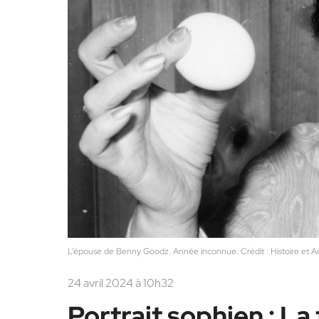
L’épouse de Benny Goodz. Année inconnue. Crédit : Histoire et A
24 avril 2024 à 10h32
Portrait sophien : La