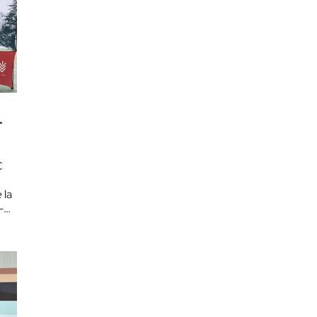
r
C
 la
-