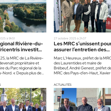
2025 à 9h51
27 octobre 2025 à 2h37
gional Rivière-du-
Les MRC s’unissent pou
ricentris investit
assurer l’entretien des
0 $ pour le
pistes
025, la MRC de La Rivière-
Marc L’Heureux, préfet de la MR
ppement du parc
evenait propriétaire et
des Laurentides et maire de
re du Parc régional de la
Brébeuf, André Genest, préfet de
u-Nord. « Depuis plus de
MRC des Pays-d’en-Haut, Xavier
s, la MRC…
Antoine Lalande, préfet de la…
S
ACTUALITÉS