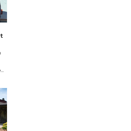
t
u
e
ôme