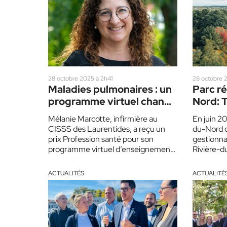
28 octobre 2025 à 2h41
28 octobre 
Maladies pulmonaires : un
Parc ré
programme virtuel change
Nord: T
la vie des patients
500 00
Mélanie Marcotte, infirmière au
En juin 2
dévelo
CISSS des Laurentides, a reçu un
du-Nord d
prix Profession santé pour son
gestionnai
programme virtuel d’enseignement
Rivière-d
et de réadaptation pulmonaire pour
trois moi
les patients…
ACTUALITÉS
ACTUALITÉ