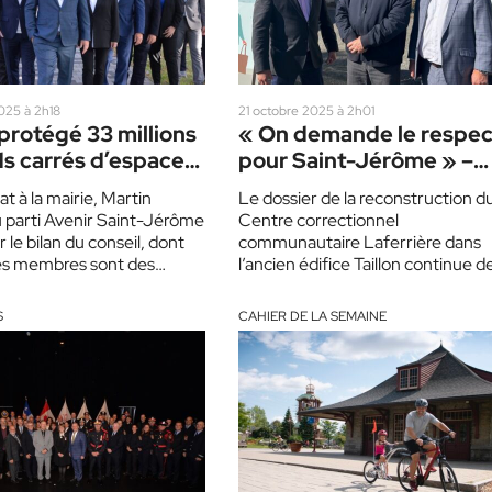
025 à 2h18
21 octobre 2025 à 2h01
protégé 33 millions
« On demande le respec
ds carrés d’espaces
pour Saint-Jérôme » –
 – Martin Pigeon
Rhéal Fortin
t à la mairie, Martin
Le dossier de la reconstruction d
 parti Avenir Saint-Jérôme
Centre correctionnel
r le bilan du conseil, dont
communautaire Laferrière dans
es membres sont des
l’ancien édifice Taillon continue d
rs…
faire jaser. La Ville de Saint-Jér
a fait plusieurs…
S
CAHIER DE LA SEMAINE