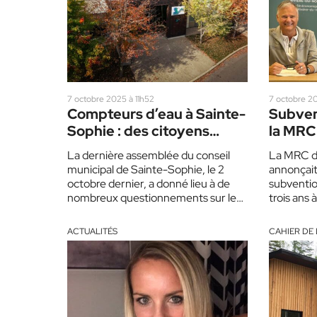
7 octobre 2025 à 11h52
7 octobre 20
Compteurs d’eau à Sainte-
Subven
Sophie : des citoyens
la MRC 
choqués de la décision du
commun
La dernière assemblée du conseil
La MRC d
conseil
municipal de Sainte-Sophie, le 2
annonçait,
octobre dernier, a donné lieu à de
subventio
nombreux questionnements sur les
trois ans
compteurs d’eau qui doivent…
et…
ACTUALITÉS
CAHIER DE 