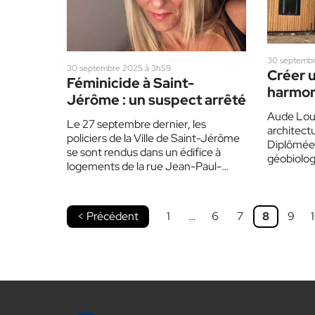
30 septembr
30 septembre 2025 à 3h59
Créer 
Féminicide à Saint-
harmon
Jérôme : un suspect arrêté
l’envi
Aude Louis
Le 27 septembre dernier, les
architect
policiers de la Ville de Saint-Jérôme
Diplômée 
se sont rendus dans un édifice à
géobiolog
logements de la rue Jean-Paul-
saines et
Riopelle où ils…
< Précédent
1
…
6
7
8
9