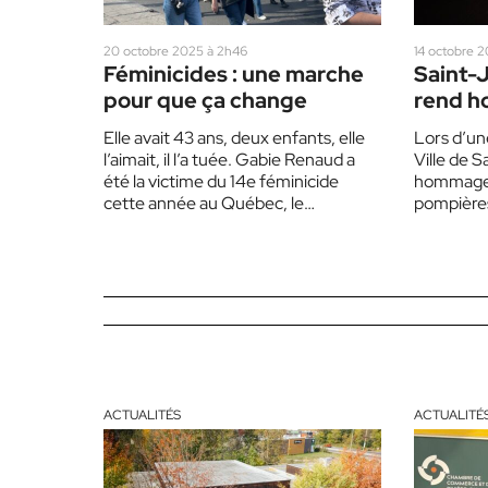
20 octobre 2025 à 2h46
14 octobre 2
Féminicides : une marche
Saint-J
pour que ça change
rend h
pompier
Elle avait 43 ans, deux enfants, elle
Lors d’un
l’aimait, il l’a tuée. Gabie Renaud a
Ville de 
été la victime du 14e féminicide
hommage a
cette année au Québec, le…
pompières
personnes
l’événem
ACTUALITÉS
ACTUALITÉ