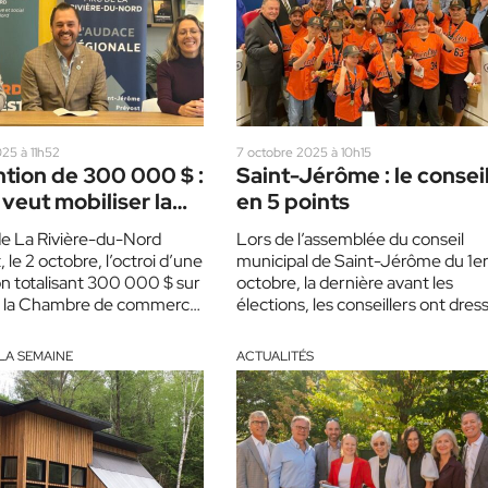
25 à 11h52
7 octobre 2025 à 10h15
tion de 300 000 $ :
Saint-Jérôme : le consei
veut mobiliser la
en 5 points
auté des affaires
e La Rivière-du-Nord
Lors de l’assemblée du conseil
 le 2 octobre, l’octroi d’une
municipal de Saint-Jérôme du 1e
n totalisant 300 000 $ sur
octobre, la dernière avant les
 à la Chambre de commerce
élections, les conseillers ont dres
un court bilan des quatre…
LA SEMAINE
ACTUALITÉS