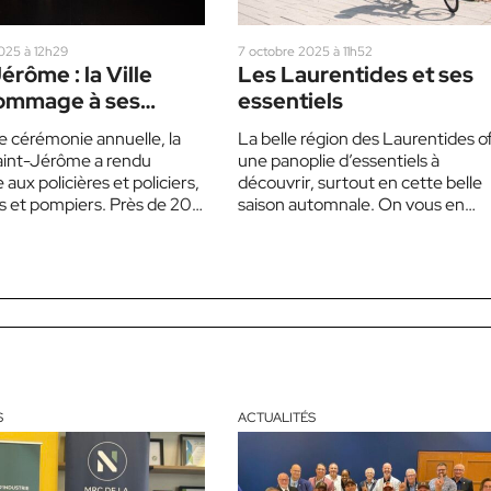
025 à 12h29
7 octobre 2025 à 11h52
érôme : la Ville
Les Laurentides et ses
ommage à ses
essentiels
s et à ses policiers
e cérémonie annuelle, la
La belle région des Laurentides o
Saint-Jérôme a rendu
une panoplie d’essentiels à
ux policières et policiers,
découvrir, surtout en cette belle
 et pompiers. Près de 200
saison automnale. On vous en
 assistaient à
propose quelques-uns. La Route
ent…
des…
S
ACTUALITÉS