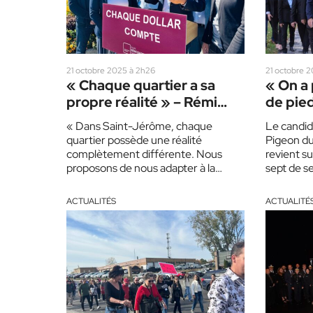
21 octobre 2025 à 2h26
21 octobre 2
« Chaque quartier a sa
« On a 
propre réalité » – Rémi
de pie
Barbeau
verts »
« Dans Saint-Jérôme, chaque
Le candida
quartier possède une réalité
Pigeon du
complètement différente. Nous
revient su
proposons de nous adapter à la
sept de s
réalité de chacun. Bellefeuille, par
conseille
exemple, est clairement un…
ACTUALITÉS
ACTUALITÉ