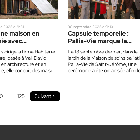
e 2025 à 2h51
30 septembre 2025 à 9h10
une maison en
Capsule temporelle :
ie avec
Pallia-Vie marque la
ronnement
construction de son
 dirige la firme Habiterre
Le 18 septembre dernier, dans le
Centre de jour
ure, basée à Val-David.
jardin de la Maison de soins palliati
en architecture et en
Pallia-Vie de Saint-Jérôme, une
ie, elle conçoit des maisons
cérémonie a été organisée afin d
 écologiques depuis près…
mettre en…
10
…
125
Suivant >