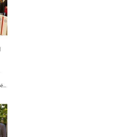
l
r
sé