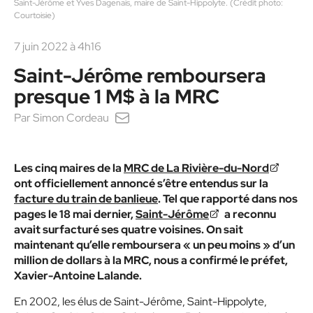
Saint-Jérôme et Yves Dagenais, maire de Saint-Hippolyte. (Crédit photo:
Courtoisie)
7 juin 2022 à 4h16
Saint-Jérôme remboursera
presque 1 M$ à la MRC
Par
Simon Cordeau
Les cinq maires de la
MRC de La Rivière-du-Nord
ont officiellement annoncé s’être entendus sur la
facture du train de banlieue
. Tel que rapporté dans nos
pages le 18 mai dernier,
Saint-Jérôme
a reconnu
avait surfacturé ses quatre voisines. On sait
maintenant qu’elle remboursera « un peu moins » d’un
million de dollars à la MRC, nous a confirmé le préfet,
Xavier-Antoine Lalande.
En 2002, les élus de Saint-Jérôme, Saint-Hippolyte,