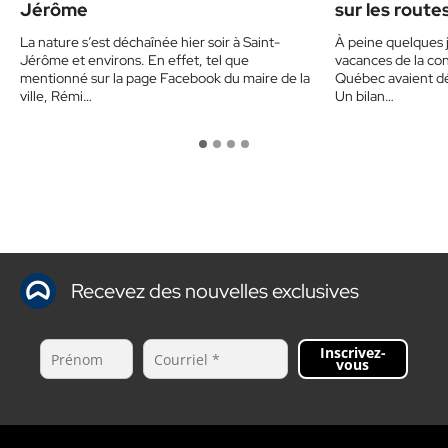
Jérôme
sur les route
un corbillard
La nature s’est déchaînée hier soir à Saint-
À peine quelques j
sensibiliser 
Jérôme et environs. En effet, tel que
vacances de la con
mentionné sur la page Facebook du maire de la
Québec avaient déj
ville, Rémi…
Un bilan…
Recevez des nouvelles exclusives
Inscrivez-
vous