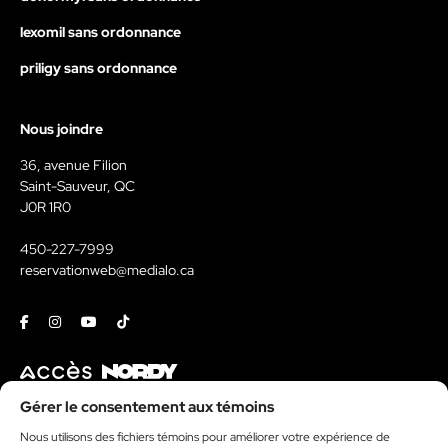
lexomil sans ordonnance
priligy sans ordonnance
Nous joindre
36, avenue Filion
Saint-Sauveur, QC
J0R 1R0
450-227-7999
reservationweb@medialo.ca
Facebook
Instagram
Youtube
Tiktok
Contact
Gérer le consentement aux témoins
Nous utilisons des fichiers témoins pour améliorer votre expérience de
Kit média