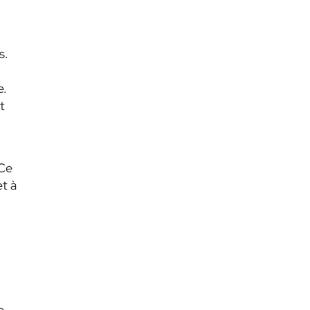
s.
e.
t
 Ce
et à
e,