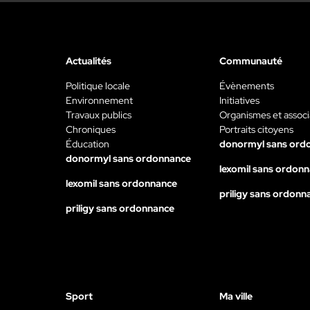
Actualités
Communauté
Politique locale
Évènements
Environnement
Initiatives
Travaux publics
Organismes et associ
Chroniques
Portraits citoyens
Éducation
donormyl sans ord
donormyl sans ordonnance
lexomil sans ordon
lexomil sans ordonnance
priligy sans ordonn
priligy sans ordonnance
Sport
Ma ville