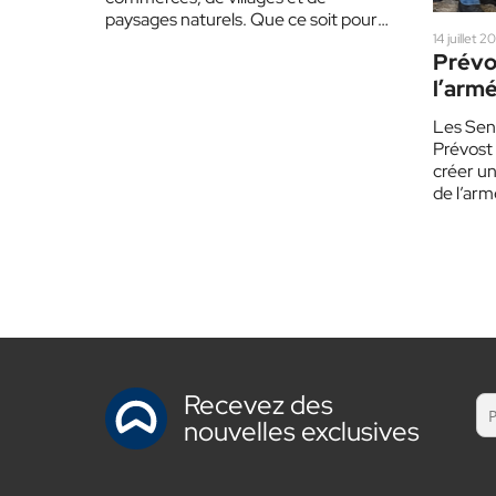
paysages naturels. Que ce soit pour
une pause repas…
14 juillet 
Prévos
l’arm
leur 
Les Sen
Prévost 
créer un
de l’arm
que chér
Recevez des
nouvelles exclusives