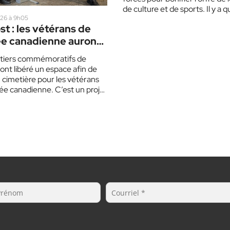
de culture et de sports. Il y a 
semaines, le…
2026 à 9h05
t : les vétérans de
ée canadienne auront
cimetière
tiers commémoratifs de
ont libéré un espace afin de
 cimetière pour les vétérans
ée canadienne. C’est un projet
issait…