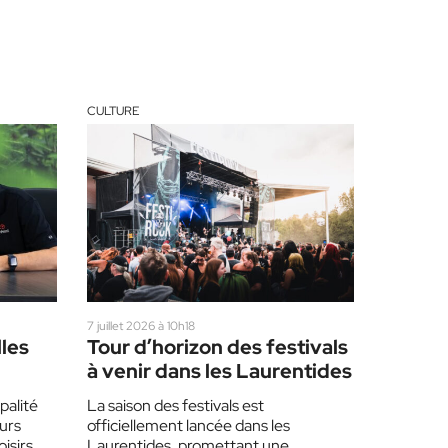
CULTURE
7 juillet 2026 à 10h18
lles
Tour d’horizon des festivals
à venir dans les Laurentides
palité
La saison des festivals est
eurs
officiellement lancée dans les
oisirs,
Laurentides, promettant une