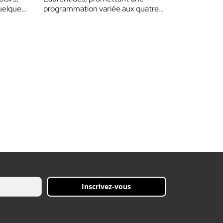
quelques
programmation variée aux quatre
coins de la région. Tour d’horizon des
événements à…
Inscrivez-vous