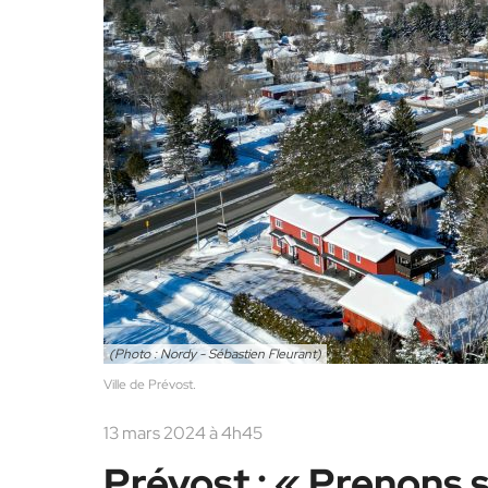
(Photo : Nordy - Sébastien Fleurant)
Ville de Prévost.
13 mars 2024 à 4h45
Prévost : « Prenons s