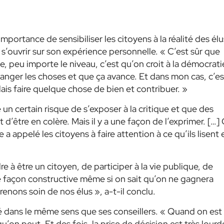
importance de sensibiliser les citoyens à la réalité des élu
e s’ouvrir sur son expérience personnelle.
« C’est sûr que
 peu importe le niveau, c’est qu’on croit à la démocrati
nger les choses et que ça avance. Et dans mon cas, c’es
ais faire quelque chose de bien et contribuer. »
n certain risque de s’exposer à la critique et que des
d’être en colère. Mais il y a une façon de l’exprimer. […]
e a appelé les citoyens à faire attention à ce qu’ils lisent 
e à être un citoyen, de participer à la vie publique, de
de façon constructive même si on sait qu’on ne gagnera
enons soin de nos élus », a-t-il conclu.
 dans le même sens que ses conseillers. « Quand on est
u’on peut. Et des fois, la prise de décision est très lourd