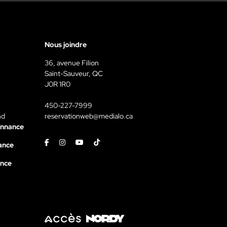
Nous joindre
36, avenue Filion
Saint-Sauveur, QC
J0R 1R0
450-227-7999
nd
reservationweb@medialo.ca
onnance
Facebook
Instagram
Youtube
Tiktok
ance
ance