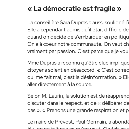
« La démocratie est fragile »
La conseillère Sara Dupras a aussi souligné l’
Elle a cependant admis qu’il était difficile d
quand on décide de s’embarquer en politique,
On a à coeur notre communauté. On veut cha
vraiment par passion. C’est parce que je voul
Mme Dupras a reconnu qu’être élue implique u
citoyens soient en désaccord. « C’est correct 
qui me fait mal, c’est la désinformation. » Ell
aller directement à la source.
Selon M. Laurin, la solution est de réapprendr
discuter dans le respect, et de « délibérer 
pas ». « Prenons une grande respiration et pr
Le maire de Prévost, Paul Germain, a abondé
élu, on ne fait pas ce qu’on veut. On fait ce q