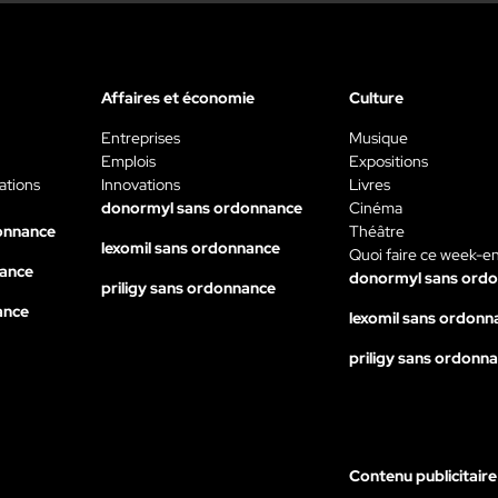
Affaires et économie
Culture
Entreprises
Musique
Emplois
Expositions
ations
Innovations
Livres
donormyl sans ordonnance
Cinéma
onnance
Théâtre
lexomil sans ordonnance
Quoi faire ce week-e
nance
donormyl sans ord
priligy sans ordonnance
ance
lexomil sans ordonn
priligy sans ordonn
Contenu publicitaire