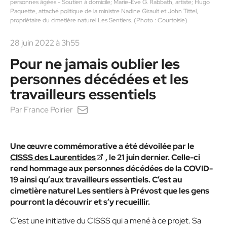
personnes âgées - Soutien à domicile; Marie-Ève G. Rabbath, artiste; Hugo
Paquette, attaché politique de la ministre Nadine Girault et John Tittel,
propriétaire du cimetière naturel Les Sentiers. (Photo : Courtoisie)
28 juin 2022 à 3h55
Pour ne jamais oublier les
personnes décédées et les
travailleurs essentiels
Par
France Poirier
Une œuvre commémorative a été dévoilée par le
CISSS des Laurentides
, le 21 juin dernier. Celle-ci
rend hommage aux personnes décédées de la COVID-
19 ainsi qu’aux travailleurs essentiels. C’est au
cimetière naturel Les sentiers à Prévost que les gens
pourront la découvrir et s’y recueillir.
C’est une initiative du CISSS qui a mené à ce projet. Sa