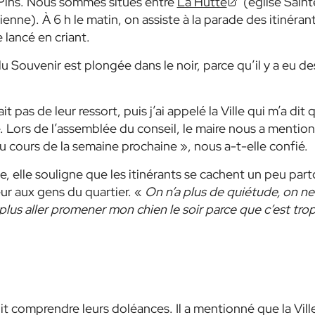
 Pins. Nous sommes situés entre
La Hutte
(église Saint
nne). À 6 h le matin, on assiste à la parade des itinéran
e lancé en criant.
u Souvenir est plongée dans le noir, parce qu’il y a eu de
t pas de leur ressort, puis j’ai appelé la Ville qui m’a dit 
e. Lors de l’assemblée du conseil, le maire nous a mentio
au cours de la semaine prochaine »
, nous a-t-elle confié.
e, elle souligne que les itinérants se cachent un peu par
eur aux gens du quartier. «
On n’a plus de quiétude, on ne
 plus aller promener mon chien le soir parce que c’est tro
it comprendre leurs doléances. Il a mentionné que la Vill