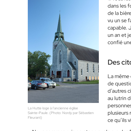
dans les f
de la bièr
vu un se f
capable. 
un an et 
confié un
Des ci
La même d
de questio
d’autres c
au lutrin 
personnes
La Hutte loge à l’ancienne église
plusieurs 
Sainte-Paule. (Photo: Nordy par Sébastien
Fleurant)
ce qu’ils 