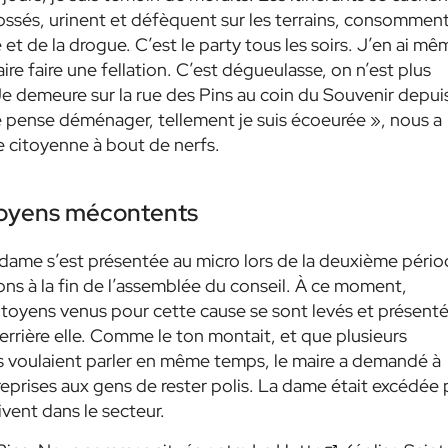
ossés, urinent et défèquent sur les terrains, consommen
e et de la drogue. C’est le party tous les soirs. J’en ai mê
aire faire une fellation. C’est dégueulasse, on n’est plus
Je demeure sur la rue des Pins au coin du Souvenir depui
je pense déménager, tellement je suis écoeurée »
, nous a
e citoyenne à bout de nerfs.
toyens mécontents
ame s’est présentée au micro lors de la deuxième pério
ns à la fin de l’assemblée du conseil. À ce moment,
itoyens venus pour cette cause se sont levés et présent
derrière elle. Comme le ton montait, et que plusieurs
 voulaient parler en même temps, le maire a demandé à
reprises aux gens de rester polis. La dame était excédée 
vivent dans le secteur.