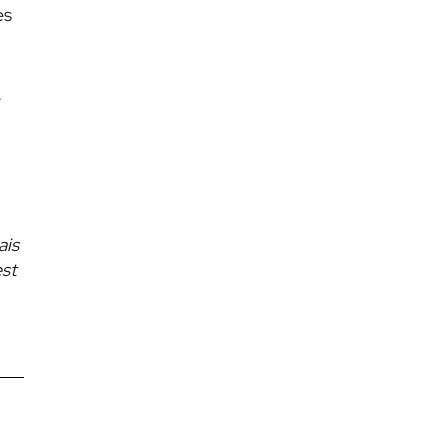
es
ais
est