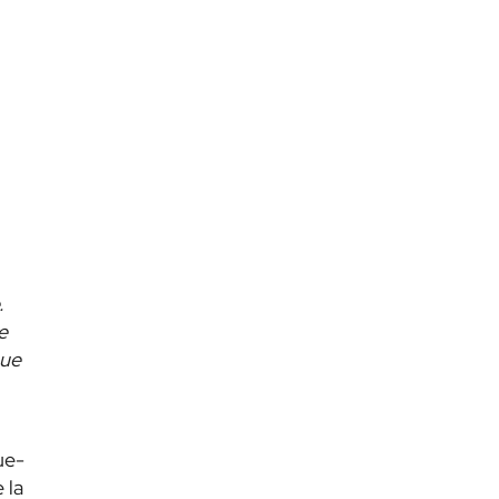
.
e
que
.
ue-
 la