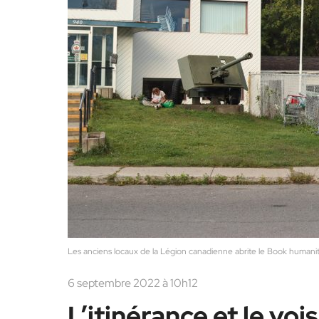
Les anciens locaux de la Légion canadienne abrite le Book humanit
6 septembre 2022 à 10h12
L’itinérance et le vo