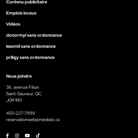
Contenu publicitaire
Emplois locaux
Vidéos
donormyl sans ordonnance
lexomil sans ordonnance
priligy sans ordonnance
Nous joindre
36, avenue Filion
Saint-Sauveur, QC
J0R 1R0
450-227-7999
reservationweb@medialo.ca
Facebook
Instagram
Youtube
Tiktok