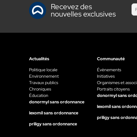
Recevez des
nouvelles exclusives
Actualités
Communauté
Politique locale
Évènements
Environnement
Initiatives
Travaux publics
Organismes et associ
Chroniques
Portraits citoyens
Éducation
donormyl sans ord
donormyl sans ordonnance
lexomil sans ordon
lexomil sans ordonnance
priligy sans ordonn
priligy sans ordonnance