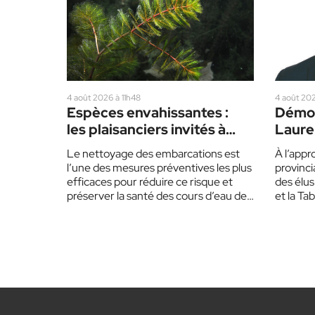
4 août 2026 à 11h48
4 août 202
Espèces envahissantes :
Démog
les plaisanciers invités à
Lauren
redoubler de prudence cet
partis
Le nettoyage des embarcations est
À l’appr
été
l’une des mesures préventives les plus
provinci
efficaces pour réduire ce risque et
des élus
préserver la santé des cours d’eau des
et la Ta
Laurentides.…
invitent