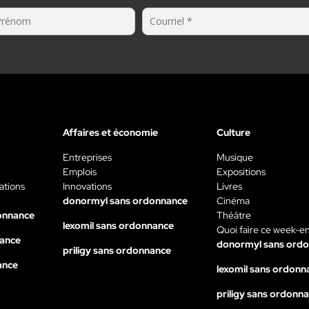
Affaires et économie
Culture
Entreprises
Musique
Emplois
Expositions
ations
Innovations
Livres
donormyl sans ordonnance
Cinéma
onnance
Théâtre
lexomil sans ordonnance
Quoi faire ce week-e
nance
donormyl sans ord
priligy sans ordonnance
ance
lexomil sans ordonn
priligy sans ordonn