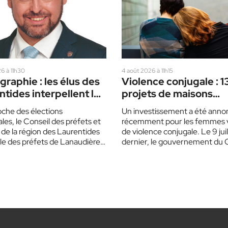
6 à 11h30
4 août 2026 à 11h15
raphie : les élus des
Violence conjugale : 1
tides interpellent les
projets de maisons
 politiques
d’hébergement, dont 
oche des élections
Un investissement a été anno
dans les Laurentides
ales, le Conseil des préfets et
récemment pour les femmes 
 de la région des Laurentides
de violence conjugale. Le 9 juil
ble des préfets de Lanaudière
dernier, le gouvernement du 
…
le gouvernement du Québec,