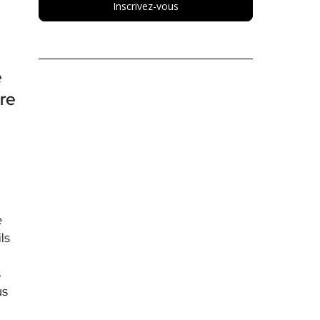
Inscrivez-vous
e
re
e
ls
s
us