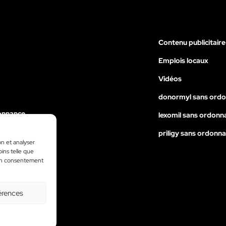
Contenu publicitaire
Emplois locaux
Vidéos
donormyl sans ord
onnance
lexomil sans ordonn
nance
priligy sans ordonn
on et analyser
ance
oins telle que
 son consentement
érences