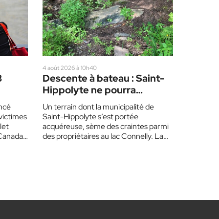
4 août 2026 à 10h40
3
Descente à bateau : Saint-
Hippolyte ne pourra
2
aménager une rampe
ncé
Un terrain dont la municipalité de
d’accès avant un an
victimes
Saint-Hippolyte s’est portée
let
acquéreuse, sème des craintes parmi
Canada,
des propriétaires au lac Connelly. La
…
mairesse a toutefois assuré que…