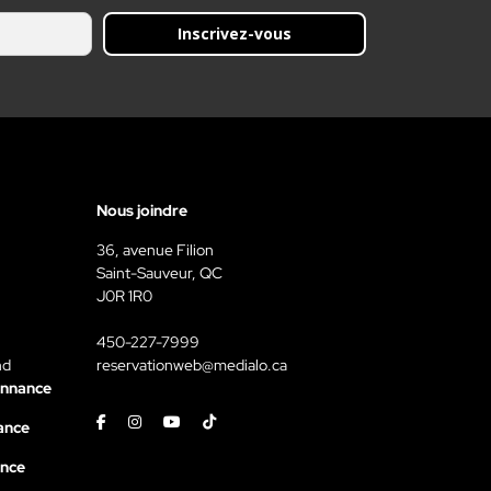
Inscrivez-vous
Nous joindre
36, avenue Filion
Saint-Sauveur, QC
J0R 1R0
450-227-7999
nd
reservationweb@medialo.ca
onnance
Facebook
Instagram
Youtube
Tiktok
ance
ance